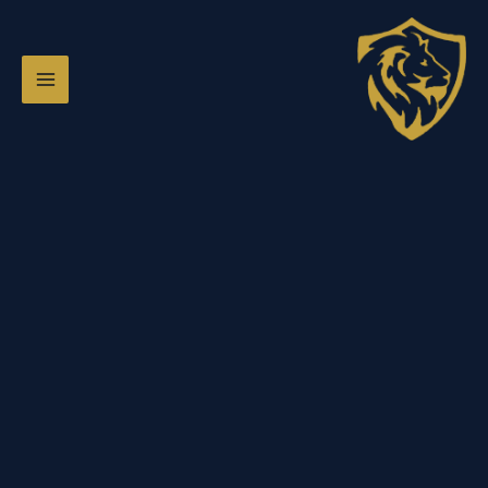
Ski
t
conten